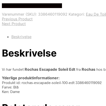
oprindelige
aktuelle
Bedste Pris Fundet på Price Index
pris
pris
var:
er:
Varenummer (SKU):
3386460119092
Kategori:
Eau De Toi
695,00 kr..
385,00 kr..
Previous Product
Next Product
Beskrivelse
Beskrivelse
Vi har fundet
Rochas Escapade Soleil Edt
fra
Rochas
hos bi
Yderlige produktinformationer:
Produkt id: rochas-escapade-soleil-100-edt 3386460119092
Farve: Blå
Køn: Dame