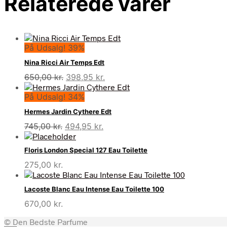
Relaterede varer
På Udsalg! 39%
Nina Ricci Air Temps Edt
Den
Den
650,00
kr.
398,95
kr.
oprindelige
aktuelle
På Udsalg! 34%
pris
pris
var:
er:
Hermes Jardin Cythere Edt
650,00 kr..
398,95 kr..
Den
Den
745,00
kr.
494,95
kr.
oprindelige
aktuelle
pris
pris
Floris London Special 127 Eau Toilette
var:
er:
275,00
kr.
745,00 kr..
494,95 kr..
Lacoste Blanc Eau Intense Eau Toilette 100
670,00
kr.
© Den Bedste Parfume