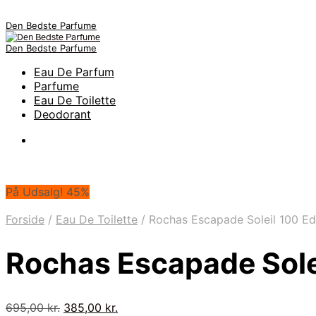
Den Bedste Parfume
Den Bedste Parfume
Eau De Parfum
Parfume
Eau De Toilette
Deodorant
På Udsalg! 45%
Forside
/
Eau De Toilette
/
Rochas Escapade Soleil 100 Ed
Rochas Escapade Sole
Den
Den
695,00
kr.
385,00
kr.