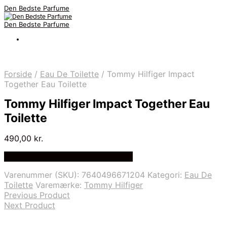
Den Bedste Parfume
Den Bedste Parfume
Forside
/
Eau De Toilette
/
Tommy Hilfiger Impact
Together Eau Toilette
Tommy Hilfiger Impact Together Eau
Toilette
490,00
kr.
Bedste Pris Fundet på Price Index
Varenummer (SKU):
7640496671204
Kategori:
Eau De
Toilette
Varemærke:
Tommy Hilfiger
Previous Product
Next Product