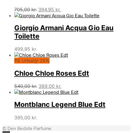
Den
Den
705,00
kr.
394,95
kr.
oprindelige
aktuelle
pris
pris
Giorgio Armani Acqua Gio Eau
var:
er:
705,00 kr..
394,95 kr..
Toilette
499,95
kr.
På Udsalg! 28%
Chloe Chloe Roses Edt
Den
Den
540,00
kr.
389,00
kr.
oprindelige
aktuelle
pris
pris
Montblanc Legend Blue Edt
var:
er:
540,00 kr..
389,00 kr..
395,00
kr.
© Den Bedste Parfume