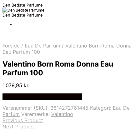
Den Bedste Parfume
Den Bedste Parfume
Forside
/
Eau De Parfum
/
Valentino Born Roma Donna
Eau Parfum 100
Valentino Born Roma Donna Eau
Parfum 100
1.079,95
kr.
Bedste Pris Fundet på Price Index
Varenummer (SKU):
3614272761445
Kategori:
Eau De
Parfum
Varemærke:
Valentino
Previous Product
Next Product