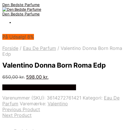
Den Bedste Parfume
Den Bedste Parfume
På Udsalg! 8%
Forside
/
Eau De Parfum
/
Valentino Donna Born Roma
Edp
Valentino Donna Born Roma Edp
Den
Den
650,00
kr.
598,00
kr.
oprindelige
aktuelle
Bedste Pris Fundet på Price Index
pris
pris
var:
er:
Varenummer (SKU):
3614272761421
Kategori:
Eau De
650,00 kr..
598,00 kr..
Parfum
Varemærke:
Valentino
Previous Product
Next Product