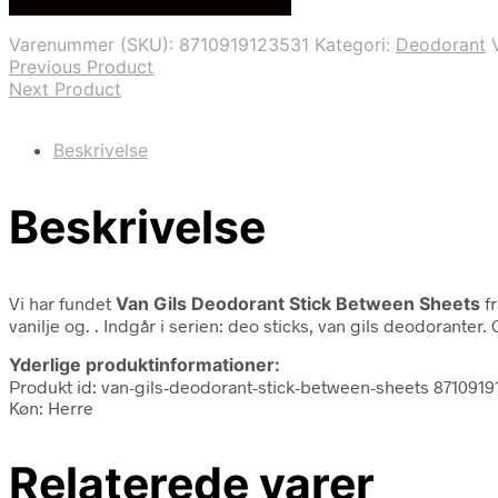
Bedste Pris Fundet på Price Index
Varenummer (SKU):
8710919123531
Kategori:
Deodorant
Previous Product
Next Product
Beskrivelse
Beskrivelse
Vi har fundet
Van Gils Deodorant Stick Between Sheets
f
vanilje og. . Indgår i serien: deo sticks, van gils deodoranter
Yderlige produktinformationer:
Produkt id: van-gils-deodorant-stick-between-sheets 871091
Køn: Herre
Relaterede varer