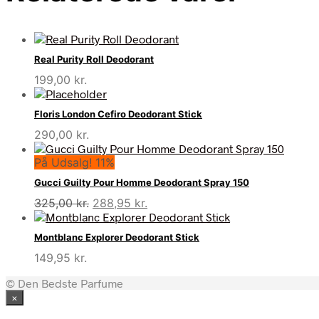
Real Purity Roll Deodorant
199,00
kr.
Floris London Cefiro Deodorant Stick
290,00
kr.
På Udsalg! 11%
Gucci Guilty Pour Homme Deodorant Spray 150
Den
Den
325,00
kr.
288,95
kr.
oprindelige
aktuelle
pris
pris
Montblanc Explorer Deodorant Stick
var:
er:
149,95
kr.
325,00 kr..
288,95 kr..
© Den Bedste Parfume
×