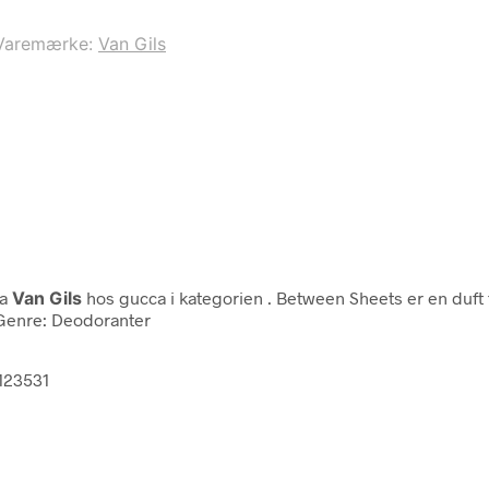
Varemærke:
Van Gils
ra
Van Gils
hos gucca i kategorien
. Between Sheets er en duft 
. Genre: Deodoranter
9123531