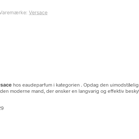
Varemærke:
Versace
rsace
hos eaudeparfum i kategorien
. Opdag den uimodståelige
til den moderne mand, der ønsker en langvarig og effektiv bes
29