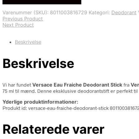
Bedste Pris Fundet på Price Index
Varenummer (SKU):
8011003816729
Kategori:
Deodorant
Previous Product
Next Product
Beskrivelse
Beskrivelse
Vi har fundet
Versace Eau Fraiche Deodorant Stick
fra
Ve
75 ml til mænd. Denne eksklusive deodorantstift er perfekt 
Yderlige produktinformationer:
Produkt id: versace-eau-fraiche-deodorant-stick 80110038167
Relaterede varer