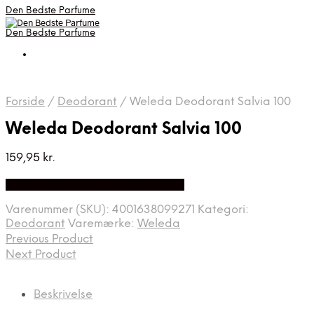
Den Bedste Parfume
Den Bedste Parfume
Forside
/
Deodorant
/
Weleda Deodorant Salvia 100
Weleda Deodorant Salvia 100
159,95
kr.
Bedste Pris Fundet på Price Index
Varenummer (SKU):
4001638099271
Kategori:
Deodorant
Varemærke:
Weleda
Previous Product
Next Product
Beskrivelse