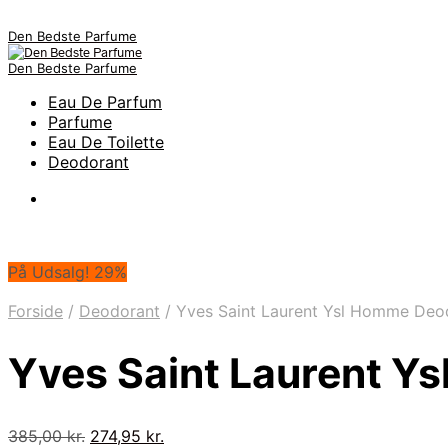
Den Bedste Parfume
Den Bedste Parfume
Eau De Parfum
Parfume
Eau De Toilette
Deodorant
På Udsalg! 29%
Forside
/
Deodorant
/
Yves Saint Laurent Ysl Homme Deo
Yves Saint Laurent Y
Den
Den
385,00
kr.
274,95
kr.