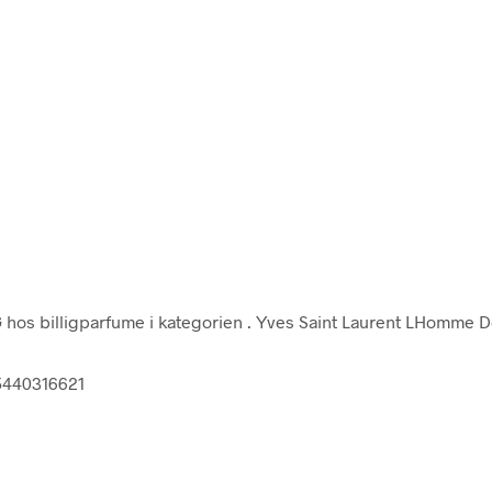
G
hos billigparfume i kategorien
. Yves Saint Laurent LHomme De
65440316621