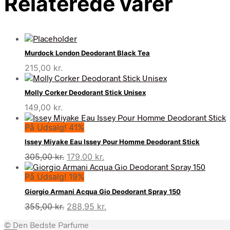
Relaterede varer
Murdock London Deodorant Black Tea
215,00
kr.
Molly Corker Deodorant Stick Unisex
149,00
kr.
På Udsalg! 41%
Issey Miyake Eau Issey Pour Homme Deodorant Stick
Den
Den
305,00
kr.
179,00
kr.
oprindelige
aktuelle
På Udsalg! 19%
pris
pris
var:
er:
Giorgio Armani Acqua Gio Deodorant Spray 150
305,00 kr..
179,00 kr..
Den
Den
355,00
kr.
288,95
kr.
oprindelige
aktuelle
© Den Bedste Parfume
pris
pris