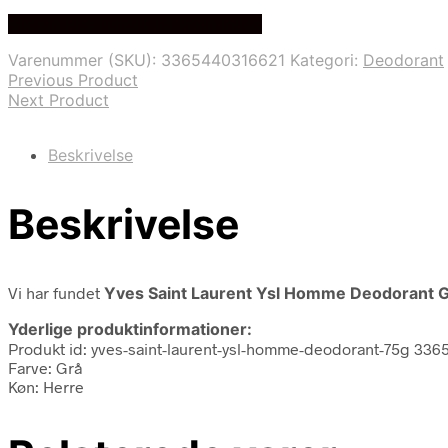
oprindelige
aktuelle
Bedste Pris Fundet på Price Index
pris
pris
var:
er:
Varenummer (SKU):
3365440316621
Kategori:
Deodorant
385,00 kr..
274,95 kr..
Previous Product
Next Product
Beskrivelse
Beskrivelse
Vi har fundet
Yves Saint Laurent Ysl Homme Deodorant 
Yderlige produktinformationer:
Produkt id: yves-saint-laurent-ysl-homme-deodorant-75g 33
Farve: Grå
Køn: Herre