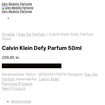
Den Bedste Parfume
Den Bedste Parfume
Forside
/
Eau De Parfum
/
Calvin Klein Defy Parfum
50ml
Calvin Klein Defy Parfum 50ml
209,95
kr.
Bedste Pris Fundet på Price Index
Varenummer (SKU):
3616304175978
Kategori:
Eau De
Parfum
Varemærke:
Calvin Klein
Previous Product
Next Product
Beskrivelse