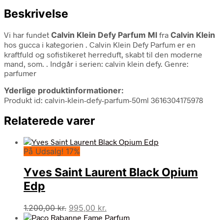
Beskrivelse
Vi har fundet
Calvin Klein Defy Parfum Ml
fra
Calvin Klein
hos gucca i kategorien
. Calvin Klein Defy Parfum er en
kraftfuld og sofistikeret herreduft, skabt til den moderne
mand, som. . Indgår i serien: calvin klein defy. Genre:
parfumer
Yderlige produktinformationer:
Produkt id: calvin-klein-defy-parfum-50ml 3616304175978
Relaterede varer
På Udsalg! 17%
Yves Saint Laurent Black Opium
Edp
Den
Den
1.200,00
kr.
995,00
kr.
oprindelige
aktuelle