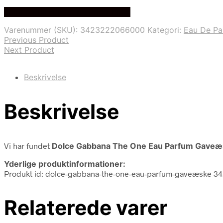
oprindelige
aktuelle
Bedste Pris Fundet på Price Index
pris
pris
var:
er:
Varenummer (SKU):
3423222066000
Kategori:
Eau De Pa
1.195,00 kr..
695,00 kr..
Previous Product
Next Product
Beskrivelse
Beskrivelse
Vi har fundet
Dolce Gabbana The One Eau Parfum Gaveæ
Yderlige produktinformationer:
Produkt id: dolce-gabbana-the-one-eau-parfum-gaveæske 
Relaterede varer