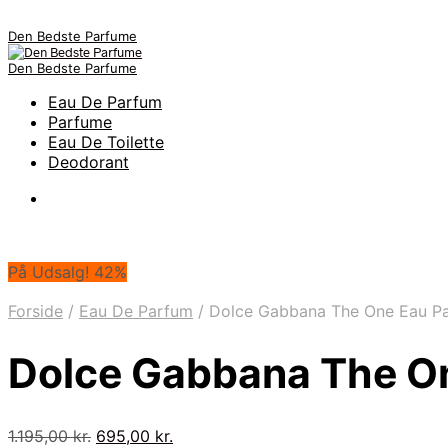
Den Bedste Parfume
Den Bedste Parfume
Eau De Parfum
Parfume
Eau De Toilette
Deodorant
På Udsalg! 42%
Forside
/
Eau De Parfum
/
Dolce Gabbana The One Eau P
Dolce Gabbana The O
Den
Den
1.195,00
kr.
695,00
kr.