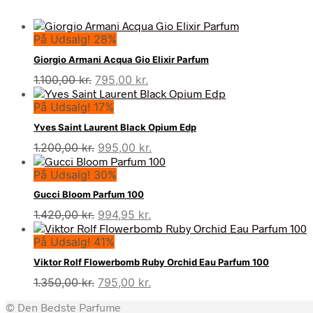
På Udsalg! 28%
Giorgio Armani Acqua Gio Elixir Parfum
Den
Den
1.100,00
kr.
795,00
kr.
oprindelige
aktuelle
På Udsalg! 17%
pris
pris
var:
er:
Yves Saint Laurent Black Opium Edp
1.100,00 kr..
795,00 kr..
Den
Den
1.200,00
kr.
995,00
kr.
oprindelige
aktuelle
På Udsalg! 30%
pris
pris
var:
er:
Gucci Bloom Parfum 100
1.200,00 kr..
995,00 kr..
Den
Den
1.420,00
kr.
994,95
kr.
oprindelige
aktuelle
På Udsalg! 41%
pris
pris
var:
er:
Viktor Rolf Flowerbomb Ruby Orchid Eau Parfum 100
1.420,00 kr..
994,95 kr..
Den
Den
1.350,00
kr.
795,00
kr.
oprindelige
aktuelle
© Den Bedste Parfume
pris
pris