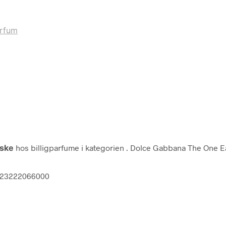
rfum
ske
hos billigparfume i kategorien
. Dolce Gabbana The One 
3423222066000