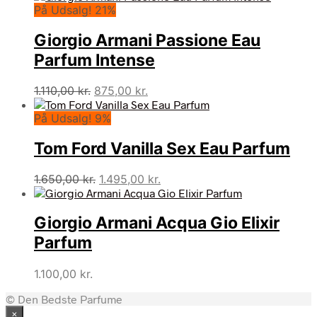
På Udsalg! 21%
Giorgio Armani Passione Eau
Parfum Intense
Den
Den
1.110,00
kr.
875,00
kr.
oprindelige
aktuelle
På Udsalg! 9%
pris
pris
var:
er:
Tom Ford Vanilla Sex Eau Parfum
1.110,00 kr..
875,00 kr..
Den
Den
1.650,00
kr.
1.495,00
kr.
oprindelige
aktuelle
pris
pris
Giorgio Armani Acqua Gio Elixir
var:
er:
1.650,00 kr..
1.495,00 kr..
Parfum
1.100,00
kr.
© Den Bedste Parfume
×