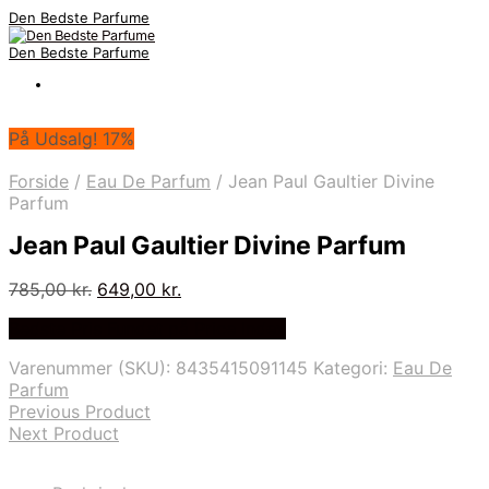
Den Bedste Parfume
Den Bedste Parfume
På Udsalg! 17%
Forside
/
Eau De Parfum
/
Jean Paul Gaultier Divine
Parfum
Jean Paul Gaultier Divine Parfum
Den
Den
785,00
kr.
649,00
kr.
oprindelige
aktuelle
Bedste Pris Fundet på Price Index
pris
pris
var:
er:
Varenummer (SKU):
8435415091145
Kategori:
Eau De
785,00 kr..
649,00 kr..
Parfum
Previous Product
Next Product