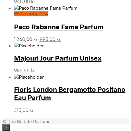
945,00
kr.
På Udsalg! 21%
Paco Rabanne Fame Parfum
Den
Den
1.260,00
kr.
995,00
kr.
oprindelige
aktuelle
pris
pris
var:
er:
Majouri Jour Parfum Unisex
1.260,00 kr..
995,00 kr..
989,95
kr.
Floris London Bergamotto Positano
Eau Parfum
315,00
kr.
© Den Bedste Parfume
×