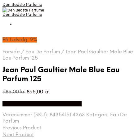
Den Bedste Parfume
Den Bedste Parfume
På Udsalg! 9%
Forside
/
Eau De Parfum
/
Jean Paul Gaultier Male Blue
Eau Parfum 125
Jean Paul Gaultier Male Blue Eau
Parfum 125
Den
Den
985,00
kr.
895,00
kr.
oprindelige
aktuelle
Bedste Pris Fundet på Price Index
pris
pris
var:
er:
Varenummer (SKU):
8435415114363
Kategori:
Eau De
985,00 kr..
895,00 kr..
Parfum
Previous Product
Next Product