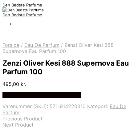
Den Bedste Parfume
Den Bedste Parfume
Forside
/
Eau De Parfum
/
Zenzi Oliver Kesi 888
Supernova Eau Parfum 100
Zenzi Oliver Kesi 888 Supernova Eau
Parfum 100
495,00
kr.
Bedste Pris Fundet på Price Index
Varenummer (SKU):
5711914220310
Kategori:
Eau De
Parfum
Previous Product
Next Product