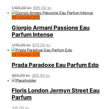
Den
Den
1.100,00
kr.
895,00
kr.
oprindelige
aktuelle
På Udsalg! 21%
pris
pris
var:
er:
Giorgio Armani Passione Eau
1.100,00 kr..
895,00 kr..
Parfum Intense
Den
Den
1.110,00
kr.
875,00
kr.
oprindelige
aktuelle
På Udsalg! 12%
pris
pris
var:
er:
Prada Paradoxe Eau Parfum Edp
1.110,00 kr..
875,00 kr..
Den
Den
450,00
kr.
395,00
kr.
oprindelige
aktuelle
pris
pris
Floris London Jermyn Street Eau
var:
er:
450,00 kr..
395,00 kr..
Parfum
315,00
kr.